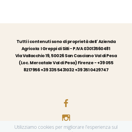
Tutti i contenuti sono di proprietà dell' Azienda
Agricola I Greppi di Silli - P.IVA 03013560481
Via Vallacchio 19, 50026 San Casciano Val di Pesa
(Loc. Mercatale Val di Pesa) Firenze - +39 055
8217956 +39 335 5431032 +39 351 0429747
Utilizziamo cookies per migliorare l'esperienza sul