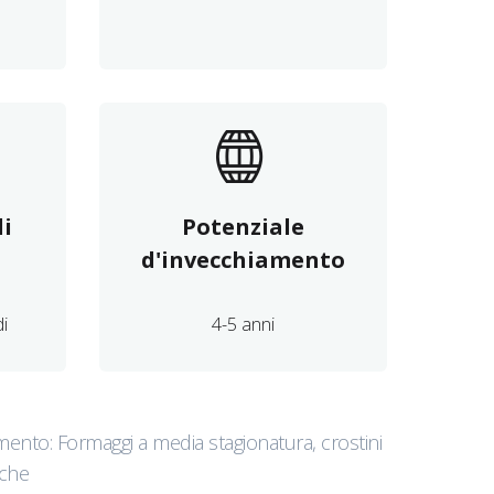
i
Potenziale
d'invecchiamento
di
4-5 anni
mento: Formaggi a media stagionatura, crostini
nche