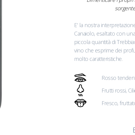
sorgente,
E’ la nostra interpretazion
Canaiolo, esaltato con una
piccola quantità di Trebb
vino che esprime dei profu
molto caratteristiche.
Rosso tendent
Frutti rossi, Cil
Fresco, frutta