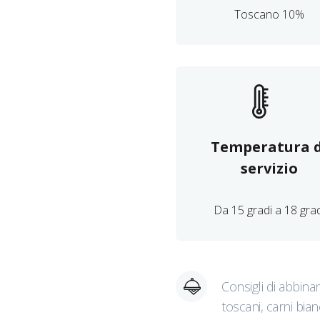
Toscano 10%
Temperatura d
servizio
Da 15 gradi a 18 gra
Consigli di abbina
toscani, carni bia