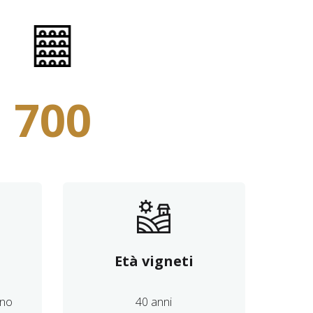
700
Età vigneti
ano
40 anni