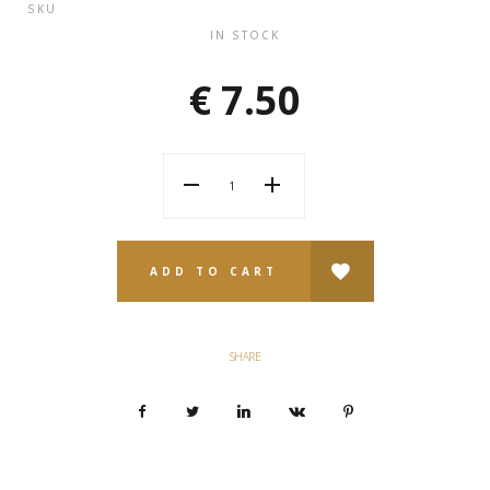
SKU
IN STOCK
€
7.50
ADD TO CART
SHARE
Facebook
Twitter
LinkedIn
VKontakte
Pinterest