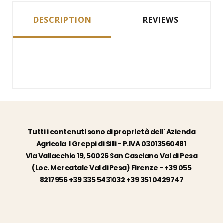
DESCRIPTION
REVIEWS
Tutti i contenuti sono di proprietà dell' Azienda
Agricola I Greppi di Silli - P.IVA 03013560481
Via Vallacchio 19, 50026 San Casciano Val di Pesa
(Loc. Mercatale Val di Pesa) Firenze - +39 055
8217956 +39 335 5431032 +39 351 0429747